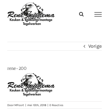
Ga
naar
inhoud
Vorige
rene-200
Door
MPoort
|
mei 10th, 2018
|
0 Reacties