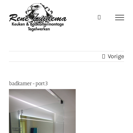
Ga
naar
inhoud
Vorige
badkamer-port3