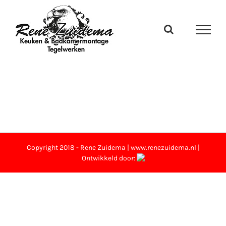
Ga
naar
inhoud
Copyright 2018 - Rene Zuidema | www.renezuidema.nl |
Ontwikkeld door: