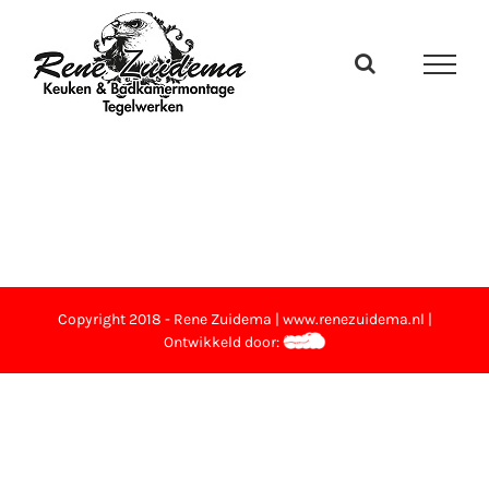
Ga
naar
inhoud
Copyright 2018 - Rene Zuidema | www.renezuidema.nl |
Ontwikkeld door: